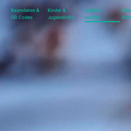
Baumdaten &
Kinder &
Mitglied
Aktu
QR-Codes
Jugendliche
werden
Akti